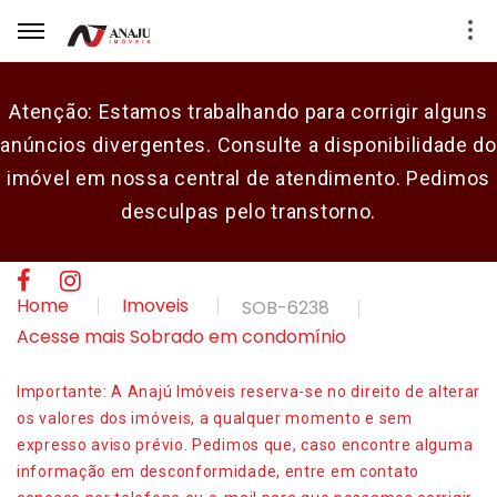
Atenção: Estamos trabalhando para corrigir alguns
anúncios divergentes. Consulte a disponibilidade do
E-mail
imóvel em nossa central de atendimento. Pedimos
desculpas pelo transtorno.
Senha
CADASTRAR
Home
Imoveis
SOB-6238
Acesse mais Sobrado em condomínio
Importante: A Anajú Imóveis reserva-se no direito de alterar
os valores dos imóveis, a qualquer momento e sem
expresso aviso prévio. Pedimos que, caso encontre alguma
informação em desconformidade, entre em contato