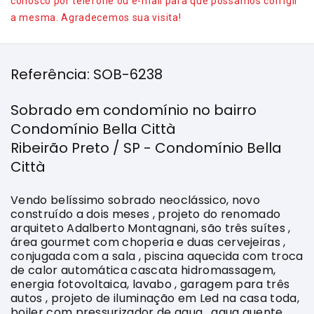
conosco por telefone ou e-mail para que possamos corrigir
a mesma. Agradecemos sua visita!
Referência: SOB-6238
Sobrado em condomínio no bairro
Condomínio Bella Città
Ribeirão Preto / SP - Condomínio Bella
Città
Vendo belíssimo sobrado neoclássico, novo
construído a dois meses , projeto do renomado
arquiteto Adalberto Montagnani, são três suítes ,
área gourmet com choperia e duas cervejeiras ,
conjugada com a sala , piscina aquecida com troca
de calor automática cascata hidromassagem,
energia fotovoltaica, lavabo , garagem para três
autos , projeto de iluminação em Led na casa toda,
boiler com pressurizador de agua , agua quente