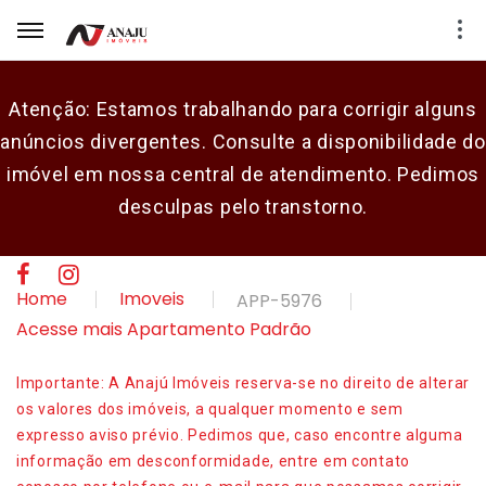
Atenção: Estamos trabalhando para corrigir alguns
anúncios divergentes. Consulte a disponibilidade do
E-mail
imóvel em nossa central de atendimento. Pedimos
desculpas pelo transtorno.
Senha
CADASTRAR
Home
Imoveis
APP-5976
Acesse mais Apartamento Padrão
Importante: A Anajú Imóveis reserva-se no direito de alterar
os valores dos imóveis, a qualquer momento e sem
expresso aviso prévio. Pedimos que, caso encontre alguma
informação em desconformidade, entre em contato