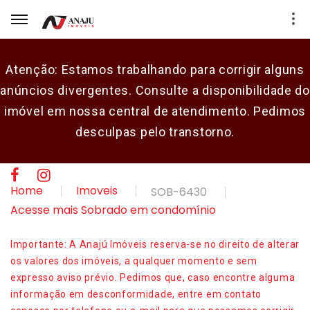
Atenção: Estamos trabalhando para corrigir alguns
anúncios divergentes. Consulte a disponibilidade do
E-mail
imóvel em nossa central de atendimento. Pedimos
desculpas pelo transtorno.
Senha
CADASTRAR
Home
Imoveis
SOB-6430
Acesse mais Sobrado em condomínio
Importante: A Anajú Imóveis reserva-se no direito de alterar
os valores dos imóveis, a qualquer momento e sem
expresso aviso prévio. Pedimos que, caso encontre alguma
informação em desconformidade, entre em contato