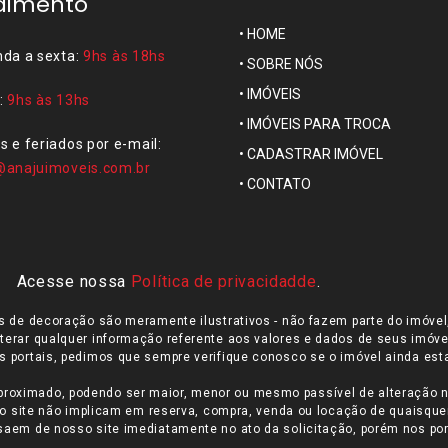
dimento
•
HOME
da a sexta:
9hs às 18hs
•
SOBRE NÓS
•
IMÓVEIS
:
9hs às 13hs
•
IMÓVEIS PARA TROCA
 e feriados por e-mail:
•
CADASTRAR IMÓVEL
@anajuimoveis.com.br
•
CONTATO
Acesse nossa
Política de privacidadde
.
gos de decoração são meramente ilustrativos - não fazem parte do imóve
 alterar qualquer informação referente aos valores e dados de seus imóve
portais, pedimos que sempre verifique conosco se o imóvel ainda esta
proximado, podendo ser maior, menor ou mesmo passível de alteração n
elo site não implicam em reserva, compra, venda ou locação de quaisque
saem de nosso site imediatamente no ato da solicitação, porém nos por