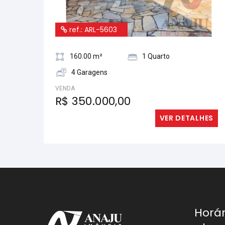
ref.: ARL-5603
160.00 m²
1 Quarto
4 Garagens
VENDA
R$ 350.000,00
VER DETALHES
Horár